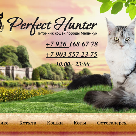
+
7 926
168 67 78
+7 903 557 23 75
10:00 - 23:00
нике
Котята
Кошки
Коты
Фотогалерея