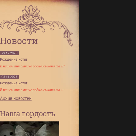
Новости
29.12.2025
Рождение котят
В нашем питомнике родились котята !!!
08.11.2025
Рождение котят
В нашем питомнике родились котята !!!
Архив новостей
Наша гордость