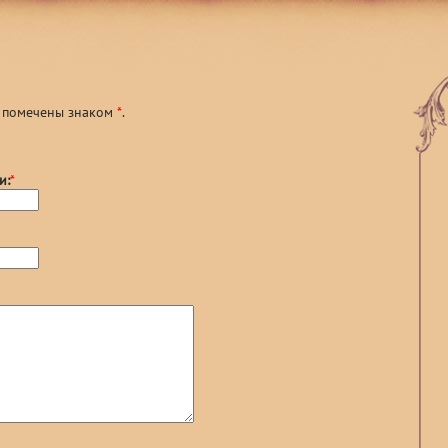
я помечены знаком
*
.
и:
*