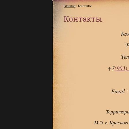
Главная
\ Контакты
Контакты
Ко
"P
Те
+7
(903)
Email 
Территори
М.О. г. Красного