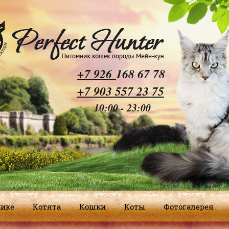
+
7 926
168 67 78
+7 903 557 23 75
10:00 - 23:00
нике
Котята
Кошки
Коты
Фотогалерея