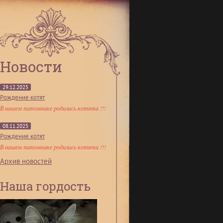
Новости
29.12.2025
Рождение котят
В нашем питомнике родились котята !!!
08.11.2025
Рождение котят
В нашем питомнике родились котята !!!
Архив новостей
Наша гордость